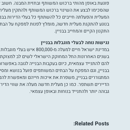
פוגעת באופן מהותי ברכוש המשותף ובחזית המבנה. חשוב לד
שהסכימו לבצע את השינוי ברכוש המשותף ולהתקין מעלית. 
המעלית והפעלתה חייבים כל להשתתף כל בעלי הדירות בבניין
בנוגע להתקנת מעלית חדשה, מומלץ לפנות למפקח על הבתי
התקנון הקיים והמחייב בבניין.
נגישות נוחה לבעלי מוגבלות בבניין
במדינת ישראל חיים למעל
בשנים האחרונות החל המחוקק הישראלי לשים לב למצוקת בע
להם להתנייד עצמאית, כיום בעקבות הבנייה לגובה באפשרותם
בבניין, וגם המפקח על הבתים המשותפים פועל בנושא ומסיי
המתגוררים בבניין, משפרת את איכות חייהם ומאפשרת להם ל
הדיירים תשתפר. כמו כן מעלית חדשה מעלה את שווי הדירות
גבוהה יותר ולהתנייד בנוחות ובאופן עצמאי.
Related Posts: