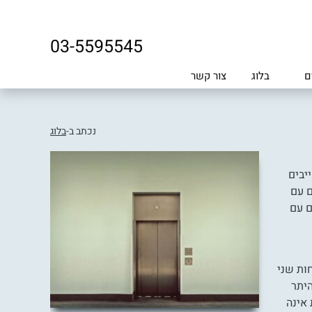
03-5595545
ם
בלוג
צור קשר
נכתב ב-
בלוג
יבים
שים עם
ם עם
ות שני
יתר
 אינה