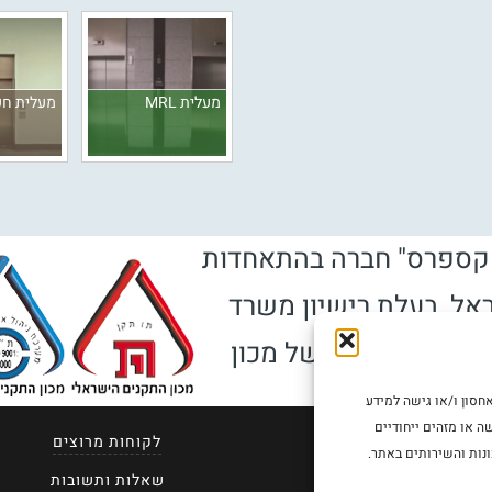
מעלית MRL
מעלית ח
קספרס" חברה בהתאחדות
אל, בעלת רישיון משרד
רישיון ופיקוח של מכון
.
את החוויה הטובה ביותר, אנו משתמשים בטכנולוגיות כמו קובצי Cookies לאחסון ו/או גישה למידע
ה או מזהים ייחודיים
ראשי
לקוחות מרוצים
נות והשירותים באתר.
אודותינו
שאלות ותשובות