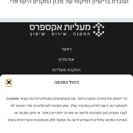
ועובדת ברישיון ופיקוח של מכון התקנים הישראלי.
ראשי
אודותינו
התקנת מעליות
תיקונים ואחזקה
ניהול הסכמה
לקוחות מרוצים
כדי לספק את החוויה הטובה ביותר, אנו משתמשים בטכנולוגיות כמו קובצי Cookies
שאלות ותשובות
לאחסון ו/או גישה למידע במכשיר שלך. מתן הסכמה לטכנולוגיות אלו יאפשר לנו
לעבד נתונים כגון התנהגות גלישה או מזהים ייחודיים באתר. אי מתן הסכמה או
צור קשר
משיכת הסכמה עלולים להשפיע לרעה על תפקוד חלק מהתכונות והשירותים באתר.
מעליות אקספרס בפייסבוק