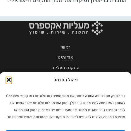
ועובדת ברישיון ופיקוח של מכון התקנים הישראלי.
ראשי
אודותינו
התקנת מעליות
תיקונים ואחזקה
ניהול הסכמה
לקוחות מרוצים
כדי לספק את החוויה הטובה ביותר, אנו משתמשים בטכנולוגיות כמו קובצי Cookies
שאלות ותשובות
לאחסון ו/או גישה למידע במכשיר שלך. מתן הסכמה לטכנולוגיות אלו יאפשר לנו
לעבד נתונים כגון התנהגות גלישה או מזהים ייחודיים באתר. אי מתן הסכמה או
צור קשר
משיכת הסכמה עלולים להשפיע לרעה על תפקוד חלק מהתכונות והשירותים באתר.
מעליות אקספרס בפייסבוק